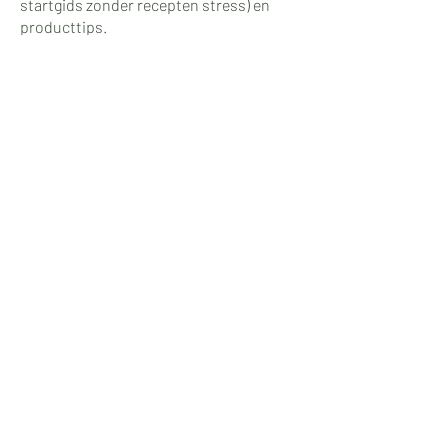
startgids zonder recepten stress)​ en
producttips.
Neem contact op
Prins Clauslaan 4
6241GJ Bunde
info@simpelweggezond.nl
+31 (0)6 23 90 67 69
Bereikbaar via telefoon, het
contactformulier en via een DM op
Instagram.