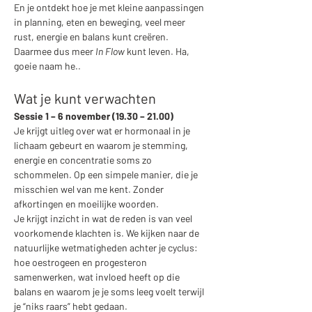
En je ontdekt hoe je met kleine aanpassingen 
in planning, eten en beweging, veel meer 
rust, energie en balans kunt creëren. 
Daarmee dus meer 
In Flow
 kunt leven. Ha, 
goeie naam he..
Wat je kunt verwachten
Sessie 1 – 6 november (19.30 – 21.00)
Je krijgt uitleg over wat er hormonaal in je 
lichaam gebeurt en waarom je stemming, 
energie en concentratie soms zo 
schommelen. Op een simpele manier, die je 
misschien wel van me kent. Zonder 
afkortingen en moeilijke woorden.
Je krijgt inzicht in wat de reden is van veel 
voorkomende klachten is. We kijken naar de 
natuurlijke wetmatigheden achter je cyclus: 
hoe oestrogeen en progesteron 
samenwerken, wat invloed heeft op die 
balans en waarom je je soms leeg voelt terwijl 
je “niks raars” hebt gedaan. 