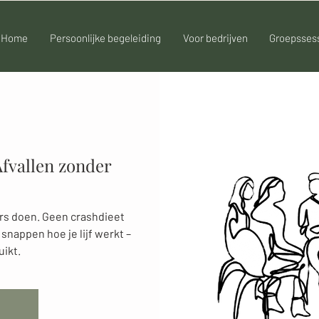
Home
Persoonlijke begeleiding
Voor bedrijven
Groepsses
Afvallen zonder
ers doen. Geen crashdieet
nappen hoe je lijf werkt –
uikt.