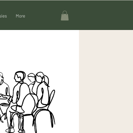
sies
More