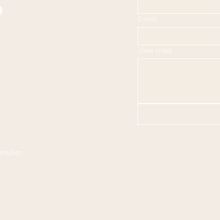
p
E-mail
Jouw vraag
rmulier