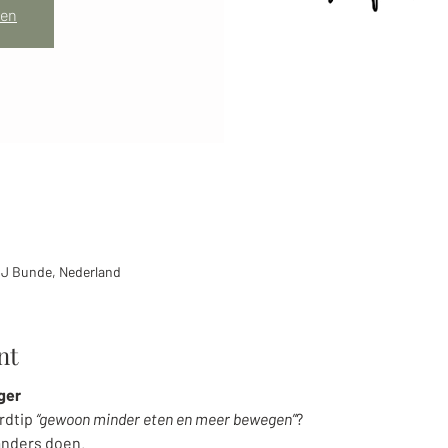
ken
GJ Bunde, Nederland
nt
ger
rdtip 
“gewoon minder eten en meer bewegen”
?
anders doen. 