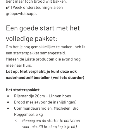
bent maar tóch brood wilt bakken.
✔️ 1 Week ondersteuning via een 
groepswhatsapp.
Een goede start met het 
volledige pakket:
Om het je nog gemakkelijker te maken, heb ik 
een starterspakket samengesteld. 
Meteen de juiste producten die avond nog 
mee naar huis. 
Let op: Niet verplicht, je kunt deze ook 
naderhand zelf bestellen (wel iets duurder)
Het starterspakket
Rijsmandje 20cm + Linnen hoes 
Brood mesje (voor de insnijdingen)
Commandeursmolen, Mechelen, Bio 
Roggemeel, 5 kg
Genoeg om de starter te activeren 
voor min. 30 broden​ (leg ik je uit)