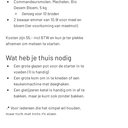
Commandeursmolen, Mechelen, Bio 
Desem Bloem, 5 kg
Genoeg voor 10 broden​
2 bewaar emmer van 10.9l voor meel en 
bloem (ter voorkoming van meelmot)
Kosten zijn 55,- incl BTW en kun je ter plekke 
afnemen om meteen te starten.
Wat heb je thuis nodig
Een grote glazen pot voor de starter in te 
voeden (1l is handig)
Een grote kom om in te kneden of een 
keukenmachine met deeghaken. 
Een gietijzeren ketel is handig om in af te 
bakken, maar je kunt ook zonder bakken. 
📍 Voor iedereen die het simpel wil houden, 
maar toch met trots z’n eigen 
zuurdesembrood uit de oven wil trekken.