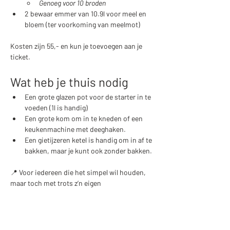
Genoeg voor 10 broden​
2 bewaar emmer van 10.9l voor meel en 
bloem (ter voorkoming van meelmot)
Kosten zijn 55,- en kun je toevoegen aan je 
ticket. 
Wat heb je thuis nodig
Een grote glazen pot voor de starter in te 
voeden (1l is handig)
Een grote kom om in te kneden of een 
keukenmachine met deeghaken. 
Een gietijzeren ketel is handig om in af te 
bakken, maar je kunt ook zonder bakken. 
📍 Voor iedereen die het simpel wil houden, 
maar toch met trots z’n eigen 
zuurdesembrood uit de oven wil trekken.
Deel dit evenement