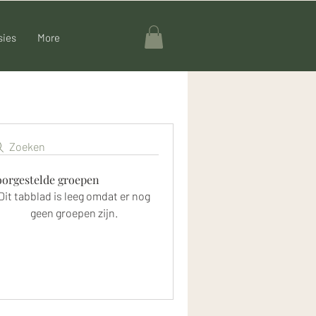
sies
More
Zoeken
oorgestelde groepen
Dit tabblad is leeg omdat er nog
geen groepen zijn.